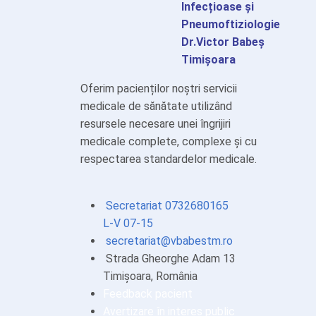
Infecțioase și
Pneumoftiziologie
Dr.Victor Babeș
Timișoara
Oferim pacienților noștri servicii
medicale de sănătate utilizând
resursele necesare unei îngrijiri
medicale complete, complexe și cu
respectarea standardelor medicale.
Secretariat 0732680165
L-V 07-15
secretariat@vbabestm.ro
Strada Gheorghe Adam 13
Timișoara, România
Feedback pacient
Avertizare în interes public