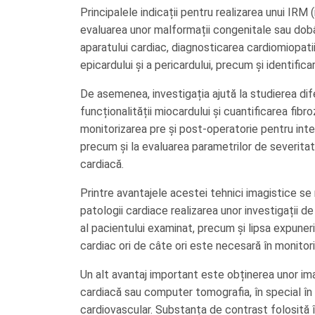
Principalele indicații pentru realizarea unui IR
evaluarea unor malformații congenitale sau dobând
aparatului cardiac, diagnosticarea cardiomiopatiilo
epicardului și a pericardului, precum și identific
De asemenea, investigația ajută la studierea dif
funcționalității miocardului și cuantificarea fibr
monitorizarea pre și post-operatorie pentru interv
precum și la evaluarea parametrilor de severitate
cardiacă.
Printre avantajele acestei tehnici imagistice s
patologii cardiace realizarea unor investigații de
al pacientului examinat, precum și lipsa expuneri
cardiac ori de câte ori este necesară în monitori
Un alt avantaj important este obținerea unor ima
cardiacă sau computer tomografia, în special în i
cardiovascular. Substanța de contrast folosită î