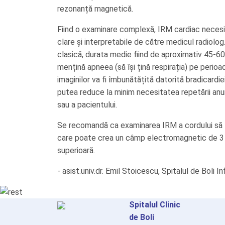
rezonanță magnetică.
Fiind o examinare complexă, IRM cardiac necesit
clare și interpretabile de către medicul radiolo
clasică, durata medie fiind de aproximativ 45-60 m
mențină apneea (să își țină respirația) pe perio
imaginilor va fi îmbunătățită datorită bradicardie
putea reduce la minim necesitatea repetării an
sau a pacientului.
Se recomandă ca examinarea IRM a cordului să f
care poate crea un câmp electromagnetic de 3 T
superioară.
- asist.univ.dr. Emil Stoicescu, Spitalul de Boli
Spitalul Clinic
de Boli