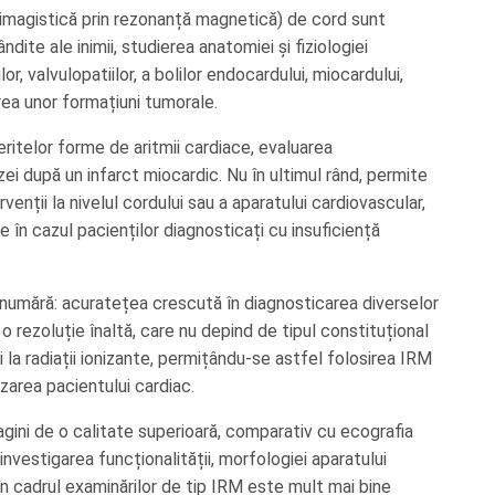
M (imagistică prin rezonanță magnetică) de cord sunt
ite ale inimii, studierea anatomiei și fiziologiei
r, valvulopatiilor, a bolilor endocardului, miocardului,
area unor formațiuni tumorale.
eritelor forme de aritmii cardiace, evaluarea
ozei după un infarct miocardic. Nu în ultimul rând, permite
enții la nivelul cordului sau a aparatului cardiovascular,
 în cazul pacienților diagnosticați cu insuficiență
e numără: acuratețea crescută în diagnosticarea diverselor
 o rezoluție înaltă, care nu depind de tipul constituțional
i la radiații ionizante, permițându-se astfel folosirea IRM
zarea pacientului cardiac.
gini de o calitate superioară, comparativ cu ecografia
nvestigarea funcționalității, morfologiei aparatului
n cadrul examinărilor de tip IRM este mult mai bine