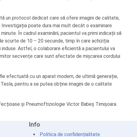
ă un protocol dedicat care să ofere imagini de calitate,
g. Investigația poate dura mai mult decât o examinare
inute. În cadrul examinării, pacientul va primi indicații să
ade scurte de 10 – 20 secunde, timp în care achiziția
i induse. Astfel, o colaborare eficientă a pacientului va
umitor secvențe care sunt afectate de mișcarea cordului
ie efectuată cu un aparat modern, de ultimă generație,
esla, pentru a se putea obține imagini de o calitate
 Infecțioase și Pneumoftiziologie Victor Babeș Timișoara.
Info
Politica de confidențialitate