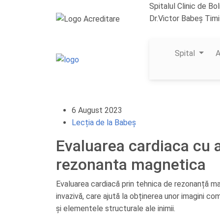
Spitalul Clinic de Bo
Dr.Victor Babeș Tim
secretariat@vbab
Spital
A
6 August 2023
Lecția de la Babeș
Evaluarea cardiaca cu aj
rezonanta magnetica
Evaluarea cardiacă prin tehnica de rezonanță m
invazivă, care ajută la obținerea unor imagini c
și elementele structurale ale inimii.