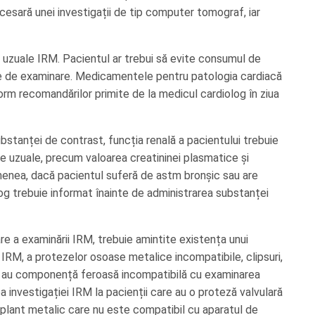
esară unei investigații de tip computer tomograf, iar
le uzuale IRM. Pacientul ar trebui să evite consumul de
nte de examinare. Medicamentele pentru patologia cardiacă
orm recomandărilor primite de la medicul cardiolog în ziua
tanței de contrast, funcția renală a pacientului trebuie
ize uzuale, precum valoarea creatininei plasmatice și
emenea, dacă pacientul suferă de astm bronșic sau are
og trebuie informat înainte de administrarea substanței
re a examinării IRM, trebuie amintite existența unui
 IRM, a protezelor osoase metalice incompatibile, clipsuri,
are au componență feroasă incompatibilă cu examinarea
investigației IRM la pacienții care au o proteză valvulară
plant metalic care nu este compatibil cu aparatul de