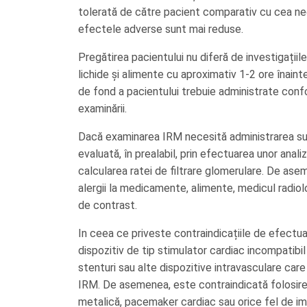
tolerată de către pacient comparativ cu cea nec
efectele adverse sunt mai reduse.
Pregătirea pacientului nu diferă de investigații
lichide și alimente cu aproximativ 1-2 ore înai
de fond a pacientului trebuie administrate conf
examinării.
Dacă examinarea IRM necesită administrarea subs
evaluată, în prealabil, prin efectuarea unor anal
calcularea ratei de filtrare glomerulare. De as
alergii la medicamente, alimente, medicul radiol
de contrast.
In ceea ce priveste contraindicațiile de efectua
dispozitiv de tip stimulator cardiac incompatibil
stenturi sau alte dispozitive intravasculare c
IRM. De asemenea, este contraindicată folosirea 
metalică, pacemaker cardiac sau orice fel de im