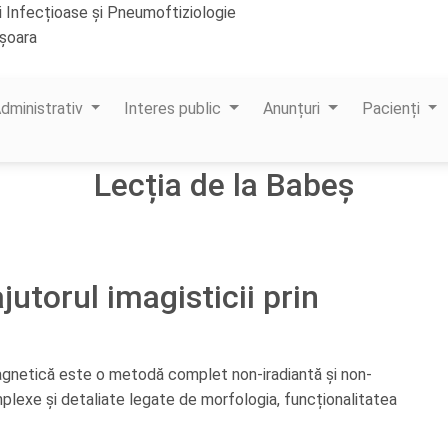
li Infecțioase și Pneumoftiziologie
ișoara
estm.ro
dministrativ
Interes public
Anunțuri
Pacienți
Lecția de la Babeș
utorul imagisticii prin
agnetică este o metodă complet non-iradiantă și non-
omplexe și detaliate legate de morfologia, funcționalitatea