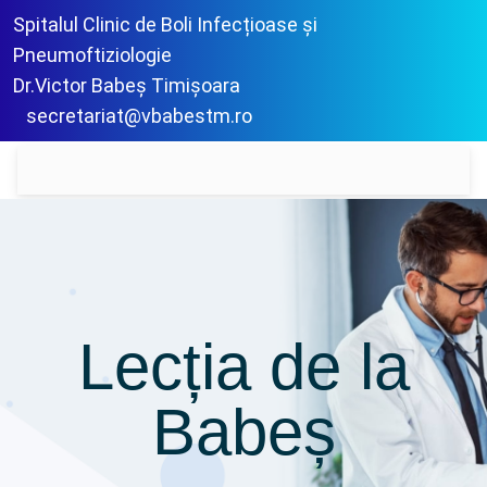
Spitalul Clinic de Boli Infecțioase și
Pneumoftiziologie
Dr.Victor Babeș Timișoara
secretariat@vbabestm.ro
Lecția de la
Babeș