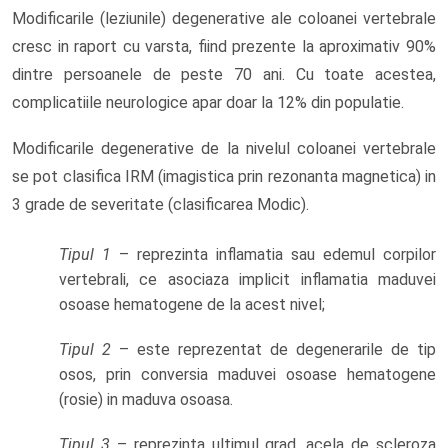
Modificarile (leziunile) degenerative ale coloanei vertebrale
cresc in raport cu varsta, fiind prezente la aproximativ 90%
dintre persoanele de peste 70 ani. Cu toate acestea,
complicatiile neurologice apar doar la 12% din populatie.
Modificarile degenerative de la nivelul coloanei vertebrale
se pot clasifica IRM (imagistica prin rezonanta magnetica) in
3 grade de severitate (clasificarea Modic).
Tipul 1
– reprezinta inflamatia sau edemul corpilor
vertebrali, ce asociaza implicit inflamatia maduvei
osoase hematogene de la acest nivel;
Tipul 2
– este reprezentat de degenerarile de tip
osos, prin conversia maduvei osoase hematogene
(rosie) in maduva osoasa.
Tipul 3
– reprezinta ultimul grad, acela de scleroza