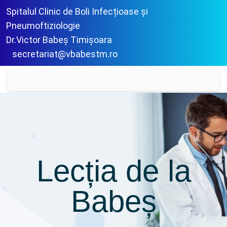
Spitalul Clinic de Boli Infecțioase și
Pneumoftiziologie
Dr.Victor Babeș Timișoara
secretariat@vbabestm.ro
Lecția de la
Babeș