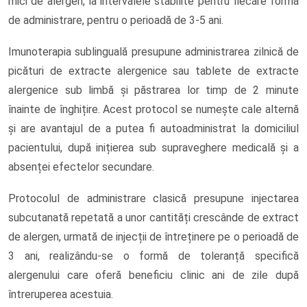
mici de alergen, la intervalele stabilite pentru fiecare formă
de administrare, pentru o perioadă de 3-5 ani.
Imunoterapia sublinguală presupune administrarea zilnică de
picături de extracte alergenice sau tablete de extracte
alergenice sub limbă și păstrarea lor timp de 2 minute
înainte de înghițire. Acest protocol se numește cale alternă
și are avantajul de a putea fi autoadministrat la domiciliul
pacientului, după inițierea sub supraveghere medicală și a
absenței efectelor secundare.
Protocolul de administrare clasică presupune injectarea
subcutanată repetată a unor cantități crescânde de extract
de alergen, urmată de injecții de întreținere pe o perioadă de
3 ani, realizându-se o formă de toleranță specifică
alergenului care oferă beneficiu clinic ani de zile după
întreruperea acestuia.