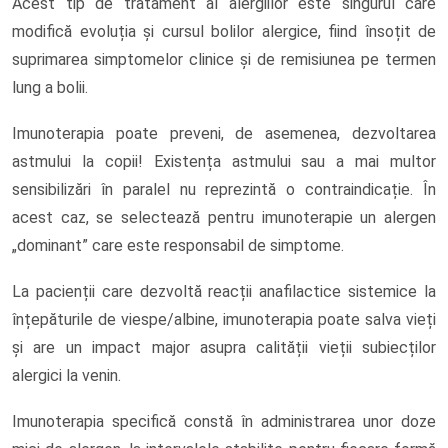
Acest tip de tratament al alergiilor este singurul care
modifică evoluția și cursul bolilor alergice, fiind însoțit de
suprimarea simptomelor clinice și de remisiunea pe termen
lung a bolii.
Imunoterapia poate preveni, de asemenea, dezvoltarea
astmului la copii! Existența astmului sau a mai multor
sensibilizări în paralel nu reprezintă o contraindicație. În
acest caz, se selectează pentru imunoterapie un alergen
„dominant” care este responsabil de simptome.
La pacienții care dezvoltă reacții anafilactice sistemice la
înțepăturile de viespe/albine, imunoterapia poate salva vieți
și are un impact major asupra calității vieții subiecților
alergici la venin.
Imunoterapia specifică constă în administrarea unor doze