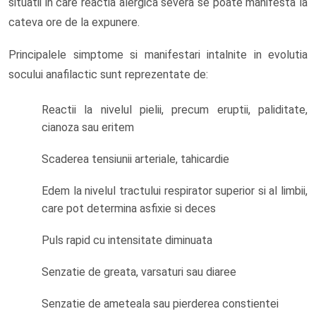
situatii in care reactia alergica severa se poate manifesta la
cateva ore de la expunere.
Principalele simptome si manifestari intalnite in evolutia
socului anafilactic sunt reprezentate de:
Reactii la nivelul pielii, precum eruptii, paliditate,
cianoza sau eritem
Scaderea tensiunii arteriale, tahicardie
Edem la nivelul tractului respirator superior si al limbii,
care pot determina asfixie si deces
Puls rapid cu intensitate diminuata
Senzatie de greata, varsaturi sau diaree
Senzatie de ameteala sau pierderea constientei