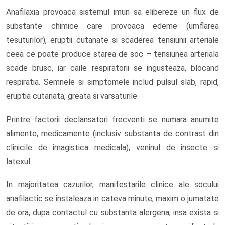
Anafilaxia provoaca sistemul imun sa elibereze un flux de
substante chimice care provoaca edeme (umflarea
tesuturilor), eruptii cutanate si scaderea tensiunii arteriale
ceea ce poate produce starea de soc – tensiunea arteriala
scade brusc, iar caile respiratorii se ingusteaza, blocand
respiratia. Semnele si simptomele includ pulsul slab, rapid,
eruptia cutanata, greata si varsaturile.
Printre factorii declansatori frecventi se numara anumite
alimente, medicamente (inclusiv substanta de contrast din
clinicile de imagistica medicala), veninul de insecte si
latexul.
In majoritatea cazurilor, manifestarile clinice ale socului
anafilactic se instaleaza in cateva minute, maxim o jumatate
de ora, dupa contactul cu substanta alergena, insa exista si