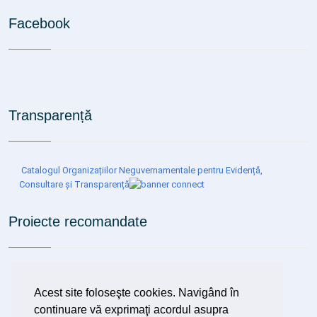
Facebook
Transparență
Catalogul Organizațiilor Neguvernamentale pentru Evidență,
Consultare și Transparență
Proiecte recomandate
Organizarea de programe de depistare precoce (screening),
diagnostic și tratament precoce al tuberculozei, inclusiv al
Acest site foloseşte cookies. Navigând în
tuberculozei latente
continuare vă exprimaţi acordul asupra