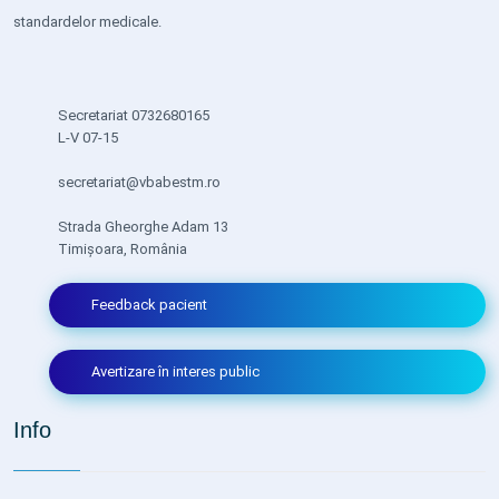
standardelor medicale.
Secretariat 0732680165
L-V 07-15
secretariat@vbabestm.ro
Strada Gheorghe Adam 13
Timișoara, România
Feedback pacient
Avertizare în interes public
Info