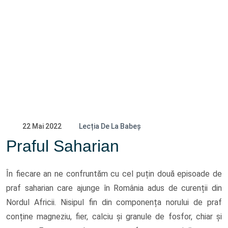
22 Mai 2022
Lecția De La Babeș
Praful Saharian
În fiecare an ne confruntăm cu cel puțin două episoade de
praf saharian care ajunge în România adus de curenții din
Nordul Africii. Nisipul fin din componența norului de praf
conține magneziu, fier, calciu și granule de fosfor, chiar și