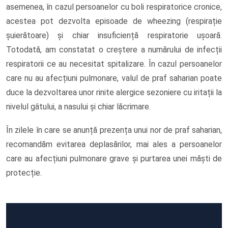
asemenea, în cazul persoanelor cu boli respiratorice cronice,
acestea pot dezvolta episoade de wheezing (respirație
șuierătoare) și chiar insuficiență respiratorie ușoară.
Totodată, am constatat o creștere a numărului de infecții
respiratorii ce au necesitat spitalizare. În cazul persoanelor
care nu au afecțiuni pulmonare, valul de praf saharian poate
duce la dezvoltarea unor rinite alergice sezoniere cu iritații la
nivelul gâtului, a nasului și chiar lăcrimare.
În zilele în care se anunță prezența unui nor de praf saharian,
recomandăm evitarea deplasărilor, mai ales a persoanelor
care au afecțiuni pulmonare grave și purtarea unei măști de
protecție.