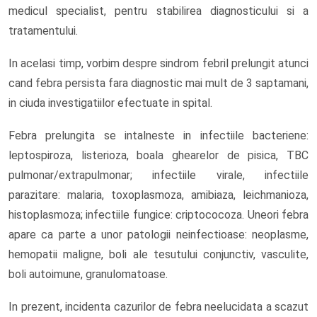
medicul specialist, pentru stabilirea diagnosticului si a
tratamentului.
In acelasi timp, vorbim despre sindrom febril prelungit atunci
cand febra persista fara diagnostic mai mult de 3 saptamani,
in ciuda investigatiilor efectuate in spital.
Febra prelungita se intalneste in infectiile bacteriene:
leptospiroza, listerioza, boala ghearelor de pisica, TBC
pulmonar/extrapulmonar; infectiile virale, infectiile
parazitare: malaria, toxoplasmoza, amibiaza, leichmanioza,
histoplasmoza; infectiile fungice: criptococoza. Uneori febra
apare ca parte a unor patologii neinfectioase: neoplasme,
hemopatii maligne, boli ale tesutului conjunctiv, vasculite,
boli autoimune, granulomatoase.
In prezent, incidenta cazurilor de febra neelucidata a scazut