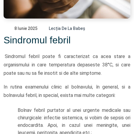
8 Iunie 2025
Lecția De La Babeș
Sindromul febril
Sindromul febril poate fi caracterizat ca acea stare a
organismului in care temperatura depaseste 38°C, si care
poate sau nu sa fie insotit si de alte simptome.
In rutina examenului clinic al bolnavului, în general, si a
bolnavului febril, in special, exista mai multe categorii:
Bolnav febril purtator al unei urgente medicale sau
chirurgicale: infectie sistemica, si vobim de sepsis ori
endocardita. Apoi, in cazul unei meningite, unei
leucemii, peritonita, apendicita etc.;