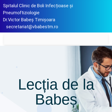
Spitalul Clinic de Boli Infecțioase și
Pneumoftiziologie
Dr.Victor Babeș Timișoara
secretariat@vbabestm.ro
Lecția de la
Babeș