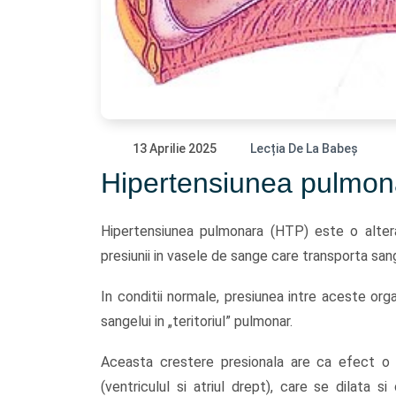
13 Aprilie 2025
Lecția De La Babeș
Hipertensiunea pulmon
Hipertensiunea pulmonara (HTP) este o altera
presiunii in vasele de sange care transporta sang
In conditii normale, presiunea intre aceste or
sangelui in „teritoriul” pulmonar.
Aceasta crestere presionala are ca efect o s
(ventriculul si atriul drept), care se dilata s