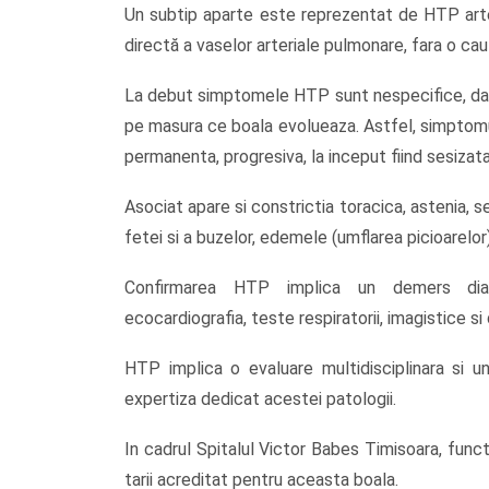
Un subtip aparte este reprezentat de HTP arter
directă a vaselor arteriale pulmonare, fara o c
La debut simptomele HTP sunt nespecifice, dar 
pe masura ce boala evolueaza. Astfel, simptomul 
permanenta, progresiva, la inceput fiind sesizata 
Asociat apare si constrictia toracica, astenia, se
fetei si a buzelor, edemele (umflarea picioarelor),
Confirmarea HTP implica un demers diag
ecocardiografia, teste respiratorii, imagistice si
HTP implica o evaluare multidisciplinara si u
expertiza dedicat acestei patologii.
In cadrul Spitalul Victor Babes Timisoara, funct
tarii acreditat pentru aceasta boala.