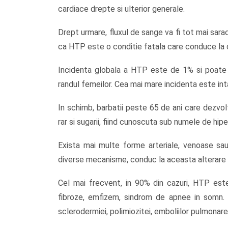
cardiace drepte si ulterior generale.
Drept urmare, fluxul de sange va fi tot mai sarac
ca HTP este o conditie fatala care conduce la
Incidenta globala a HTP este de 1% si poate a
randul femeilor. Cea mai mare incidenta este inta
In schimb, barbatii peste 65 de ani care dezvo
rar si sugarii, fiind cunoscuta sub numele de hi
Exista mai multe forme arteriale, venoase sa
diverse mecanisme, conduc la aceasta alterare 
Cel mai frecvent, in 90% din cazuri, HTP este 
fibroze, emfizem, sindrom de apnee in somn. 
sclerodermiei, polimiozitei, emboliilor pulmonare, 