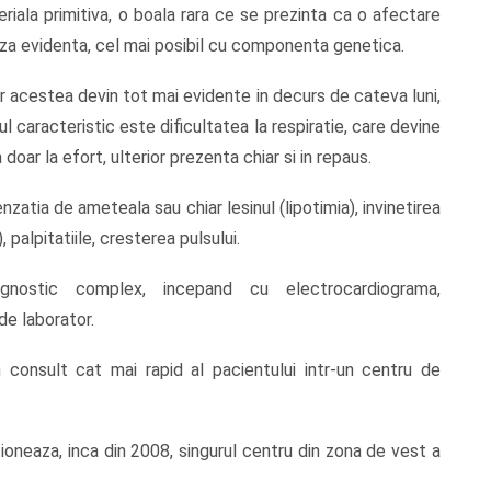
iala primitiva, o boala rara ce se prezinta ca o afectare
auza evidenta, cel mai posibil cu componenta genetica.
acestea devin tot mai evidente in decurs de cateva luni,
caracteristic este dificultatea la respiratie, care devine
doar la efort, ulterior prezenta chiar si in repaus.
nzatia de ameteala sau chiar lesinul (lipotimia), invinetirea
 palpitatiile, cresterea pulsului.
nostic complex, incepand cu electrocardiograma,
 de laborator.
n consult cat mai rapid al pacientului intr-un centru de
ioneaza, inca din 2008, singurul centru din zona de vest a