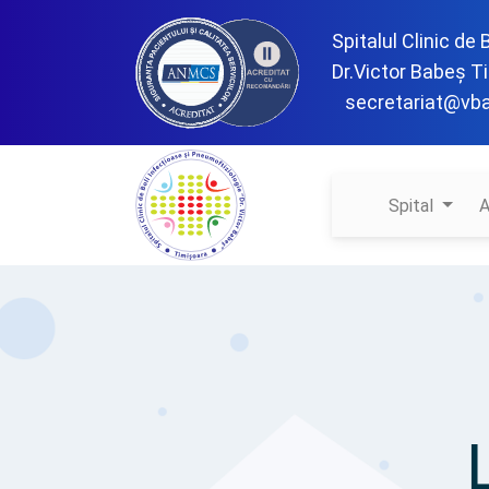
Spitalul Clinic de
Dr.Victor Babeș T
secretariat@vb
Spital
A