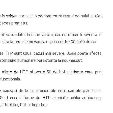
 in oxigen si mai slab pompat catre restul corpului, astfel
 deces prematur.
fecta adultii la orice varsta, dar este mai frecventa in
lnita la femeile cu varsta cuprinsa intre 30 si 60 de ani.
lta HTP sunt uzual cazuri mai severe. Boala poate afecta
pertensiune pulmonara persistenta la nou-nascut.
u mixte de HTP si peste 50 de boli distincte care, prin
functionala.
cauzata de bolile cronice ale inimii sau ale plamanilor,
Sunt insa si forme de HTP asociate bolilor autoimune,
infectiilor, bolilor hepatice.