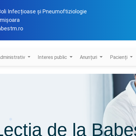
 Boli Infecțioase și Pneumoftiziologie
imișoara
abestm.ro
dministrativ
Interes public
Anunțuri
Pacienți
Lecția de la Babe