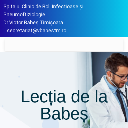
Spitalul Clinic de Boli Infecțioase și
Pneumoftiziologie
Dr.Victor Babeș Timișoara
secretariat@vbabestm.ro
Lecția de la
Babeș