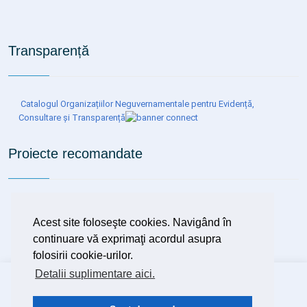
Transparență
Catalogul Organizațiilor Neguvernamentale pentru Evidență,
Consultare și Transparență
Proiecte recomandate
Organizarea de programe de depistare precoce (screening),
diagnostic și tratament precoce al tuberculozei, inclusiv al
Acest site foloseşte cookies. Navigând în
tuberculozei latente
continuare vă exprimaţi acordul asupra
folosirii cookie-urilor.
Detalii suplimentare aici.
Copyright ©
2026 Spitalul Clinic de Boli Infecțioase și
Pneumofiziologie Dr.Victor Babeș Timișoara
Design
DSystems SRL
Timișoara