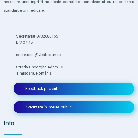
necesare unei îngrijiri medicale complete, complexe și cu respectarea
standardelor medicale.
Secretariat 0732680165
L-V 07-15
secretariat@vbabestm.ro
Strada Gheorghe Adam 13
Timișoara, România
Feedback pacient
Avertizare în interes public
Info