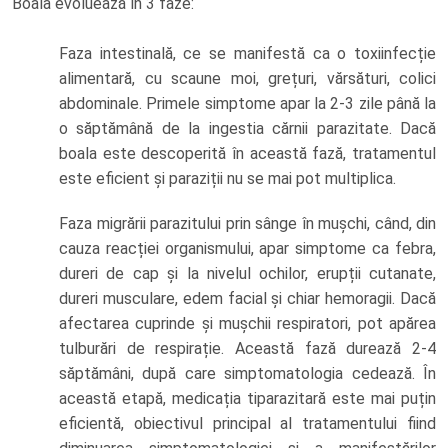
Boala evoluează în 3 faze:
Faza intestinală, ce se manifestă ca o toxiinfecție
alimentară, cu scaune moi, grețuri, vărsături, colici
abdominale. Primele simptome apar la 2-3 zile până la
o săptămână de la ingestia cărnii parazitate. Dacă
boala este descoperită în această fază, tratamentul
este eficient și paraziții nu se mai pot multiplica.
Faza migrării parazitului prin sânge în mușchi, când, din
cauza reacției organismului, apar simptome ca febra,
dureri de cap și la nivelul ochilor, erupții cutanate,
dureri musculare, edem facial și chiar hemoragii. Dacă
afectarea cuprinde și mușchii respiratori, pot apărea
tulburări de respirație. Această fază durează 2-4
săptămâni, după care simptomatologia cedează. În
această etapă, medicația tiparazitară este mai puțin
eficientă, obiectivul principal al tratamentului fiind