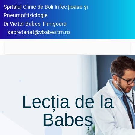
Spitalul Clinic de Boli Infecțioase și
Pneumoftiziologie
Dr.Victor Babeș Timișoara
secretariat@vbabestm.ro
Lecția de la
Babeș