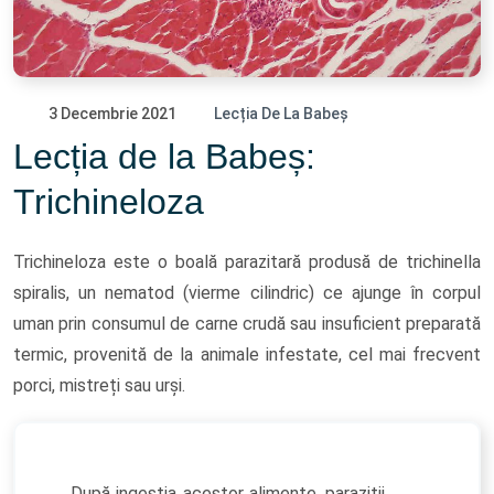
3 Decembrie 2021
Lecția De La Babeș
Lecția de la Babeș:
Trichineloza
Trichineloza este o boală parazitară produsă de trichinella
spiralis, un nematod (vierme cilindric) ce ajunge în corpul
uman prin consumul de carne crudă sau insuficient preparată
termic, provenită de la animale infestate, cel mai frecvent
porci, mistreți sau urși.
După ingestia acestor alimente, paraziții