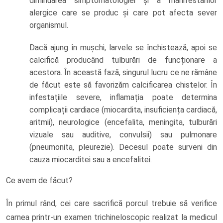
diminuarea simptomatologiei și a manifestărilor
alergice care se produc și care pot afecta sever
organismul.
Dacă ajung în mușchi, larvele se închistează, apoi se
calcifică producând tulburări de funcționare a
acestora. În această fază, singurul lucru ce ne rămâne
de făcut este să favorizăm calcificarea chistelor. În
infestațiile severe, inflamația poate determina
complicații cardiace (miocardita, insuficiența cardiacă,
aritmii), neurologice (encefalita, meningita, tulburări
vizuale sau auditive, convulsii) sau pulmonare
(pneumonita, pleurezie). Decesul poate surveni din
cauza miocarditei sau a encefalitei.
Ce avem de făcut?
În primul rând, cei care sacrifică porcul trebuie să verifice
carnea printr-un examen trichineloscopic realizat la medicul