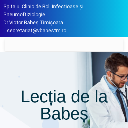
Spitalul Clinic de Boli Infecțioase și
Pneumoftiziologie
Dr.Victor Babeș Timișoara
secretariat@vbabestm.ro
Lecția de la
Babeș