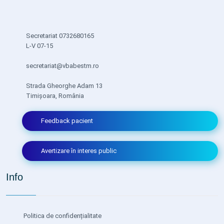
Secretariat 0732680165
L-V 07-15
secretariat@vbabestm.ro
Strada Gheorghe Adam 13
Timișoara, România
Feedback pacient
Avertizare în interes public
Info
Politica de confidențialitate