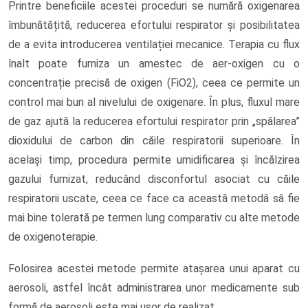
Printre beneficiile acestei proceduri se numără oxigenarea
îmbunătățită, reducerea efortului respirator și posibilitatea
de a evita introducerea ventilației mecanice. Terapia cu flux
înalt poate furniza un amestec de aer-oxigen cu o
concentrație precisă de oxigen (FiO2), ceea ce permite un
control mai bun al nivelului de oxigenare. În plus, fluxul mare
de gaz ajută la reducerea efortului respirator prin „spălarea”
dioxidului de carbon din căile respiratorii superioare. În
același timp, procedura permite umidificarea și încălzirea
gazului furnizat, reducând disconfortul asociat cu căile
respiratorii uscate, ceea ce face ca această metodă să fie
mai bine tolerată pe termen lung comparativ cu alte metode
de oxigenoterapie.
Folosirea acestei metode permite atașarea unui aparat cu
aerosoli, astfel încât administrarea unor medicamente sub
formă de aerosoli este mai ușor de realizat.