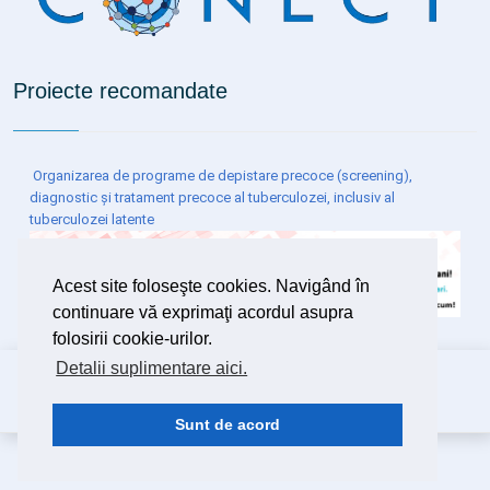
Proiecte recomandate
Organizarea de programe de depistare precoce (screening),
diagnostic și tratament precoce al tuberculozei, inclusiv al
tuberculozei latente
Acest site foloseşte cookies. Navigând în
continuare vă exprimaţi acordul asupra
folosirii cookie-urilor.
Detalii suplimentare aici.
Copyright ©
2026 Spitalul Clinic de Boli Infecțioase și
Pneumofiziologie Dr.Victor Babeș Timișoara
Design
DSystems SRL
Timișoara
Sunt de acord