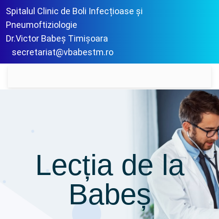
Spitalul Clinic de Boli Infecțioase și
Pneumoftiziologie
Dr.Victor Babeș Timișoara
secretariat@vbabestm.ro
Lecția de la
Babeș