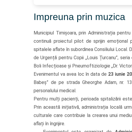
Impreuna prin muzica
Municipiul Timișoara, prin Administrația pentr
continuă proiectul pilot de sprijin emoțional p
spitalele aflate în subordinea Consiliului Local. D
de Urgență pentru Copii „Louis Țurcanu”, seria
Boli Infecțioase și Pneumoftiziologie „Dr. Victo
Evenimentul va avea loc în data de
23 iunie 2
Babeș” de pe strada Gheorghe Adam, nr. 13 și
personalului medical.
Pentru mulți pacienți, perioada spitalizării est
Prin această inițiativă, administrația locală u
culturale care contribuie la crearea unui medi
aflați în îngrijire.
Evenimentul este organizat de
Adminis