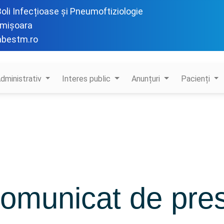
 Boli Infecțioase și Pneumoftiziologie
imișoara
abestm.ro
dministrativ
Interes public
Anunțuri
Pacienți
omunicat de pre