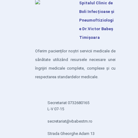
Spitalul Clinic de
Boli Infecțioase și
Pneumoftiziologi
e Dr.Victor Babeș
Timișoara
Oferim pacienților noștri servicii medicale de
sănătate utilizând resursele necesare unei
îngrijiri medicale complete, complexe și cu
respectarea standardelor medicale.
Secretariat 0732680165
L-V 07-15
secretariat@vbabestm.ro
Strada Gheorghe Adam 13