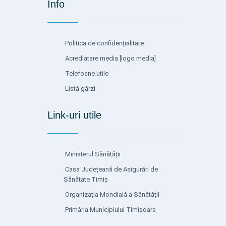
Info
Politica de confidențialitate
Acrediatare media
[logo media]
Telefoane utile
Listă gărzi
Link-uri utile
Ministerul Sănătății
Casa Județeană de Asigurări de
Sănătate Timiș
Organizația Mondială a Sănătății
Primăria Municipiului Timișoara