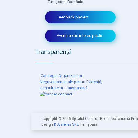
Timișoara, România
Feedback pacient
Avertizare în interes public
Transparență
Catalogul Organizațiilor
Neguvernamentale pentru Evidență,
Consultare și Transparență
Copyright ©
2026 Spitalul Clinic de Boli Infecțioase și P
Design
DSystems SRL
Timișoara