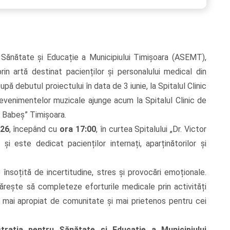
u Sănătate și Educație a Municipiului Timișoara (ASEMT),
rin artă destinat pacienților și personalului medical din
upă debutul proiectului în data de 3 iunie, la Spitalul Clinic
 evenimentelor muzicale ajunge acum la Spitalul Clinic de
r Babeș” Timișoara.
026
, începând cu
ora 17:00
, în curtea Spitalului „Dr. Victor
 este dedicat pacienților internați, aparținătorilor și
e însoțită de incertitudine, stres și provocări emoționale.
rmărește să completeze eforturile medicale prin activități
u mai apropiat de comunitate și mai prietenos pentru cei
trația pentru Sănătate și Educație a Municipiului