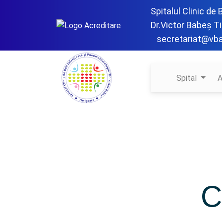
Spitalul Clinic de
Dr.Victor Babeș T
secretariat@vb
Spital
A
C