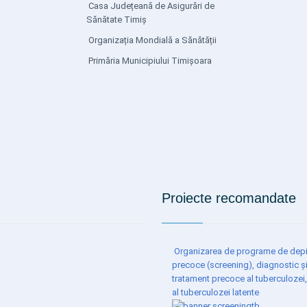
Casa Județeană de Asigurări de
Sănătate Timiș
Organizația Mondială a Sănătății
Primăria Municipiului Timișoara
Proiecte recomandate
Organizarea de programe de depi
precoce (screening), diagnostic ș
tratament precoce al tuberculozei,
al tuberculozei latente