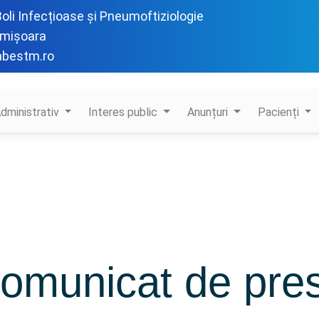
 Boli Infecțioase și Pneumoftiziologie
imișoara
abestm.ro
dministrativ
Interes public
Anunțuri
Pacienți
omunicat de pre