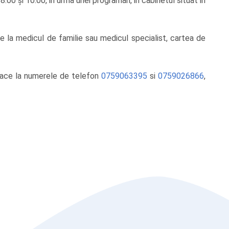
 8.00 și 10.00, in urma unei programari, in cabinetul situat in
de la medicul de familie sau medicul specialist, cartea de
 face la numerele de telefon
0759063395
si
0759026866
,