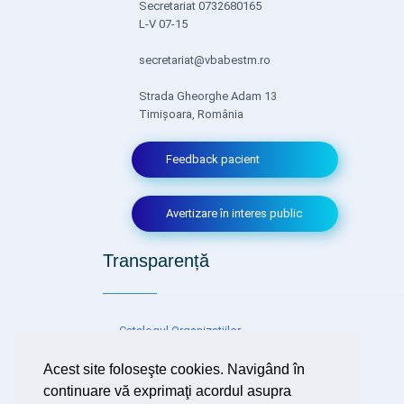
Secretariat 0732680165
L-V 07-15
secretariat@vbabestm.ro
Strada Gheorghe Adam 13
Timișoara, România
Feedback pacient
Avertizare în interes public
Transparență
Catalogul Organizațiilor
Neguvernamentale pentru Evidență,
Consultare și Transparență
Acest site foloseşte cookies. Navigând în
continuare vă exprimaţi acordul asupra