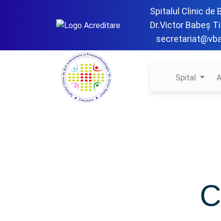
Spitalul Clinic de
Dr.Victor Babeș T
secretariat@vb
Spital
A
C