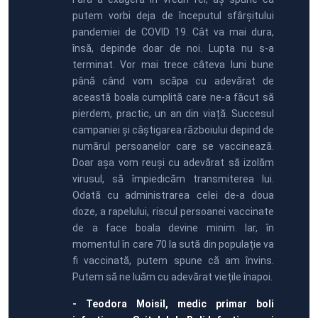
putem vorbi deja de începutul sfârșitului
pandemiei de COVID 19. Cât va mai dura,
însă, depinde doar de noi. Lupta nu s-a
terminat. Vor mai trece câteva luni bune
până când vom scăpa cu adevărat de
această boala cumplită care ne-a făcut să
pierdem, practic, un an din viață. Succesul
campaniei și câștigarea războiului depind de
numărul persoanelor care se vaccinează.
Doar așa vom reuși cu adevărat să izolăm
virusul, să împiedicăm transmiterea lui.
Odată cu administrarea celei de-a doua
doze, a rapelului, riscul persoanei vaccinate
de a face boala devine minim. Iar, în
momentul în care 70 la sută din populație va
fi vaccinată, putem spune că am învins.
Putem să ne luăm cu adevărat viețile înapoi.
- Teodora Moisil, medic primar boli