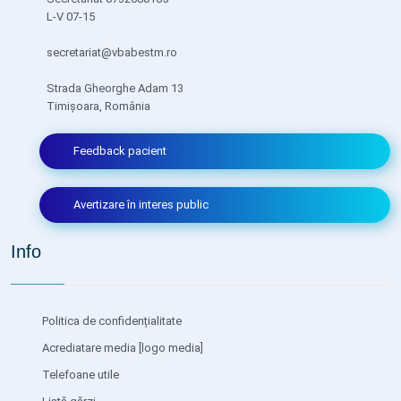
L-V 07-15
secretariat@vbabestm.ro
Strada Gheorghe Adam 13
Timișoara, România
Feedback pacient
Avertizare în interes public
Info
Politica de confidențialitate
Acrediatare media
[logo media]
Telefoane utile