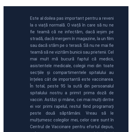
Este al doilea pas important pentru a reveni
la o viață normală. O viață în care să nu ne
fie teamă că ne infectăm, dacă ieșim pe
stradă, dacă mergem în magazine, la un film
sau dacă stăm pe o terasă. Să nu ne mai fie
teamă să ne vizităm bunicii sau prietenii. Cel
mai mult mă bucură faptul că medicii,
asistentele medicale, colegii mei din toate
secțiile și compartimentele spitalului au
înțeles cât de importantă este vaccinarea.
În total, peste 95 la sută din persoanalul
spitalului nostru a primit prima doză de
vaccin. Astăzi și mâine, cei mai mulți dintre
ei vor primi rapelul, restul fiind programați
peste două săptămâni. Vreau să le
mulțumesc colegilor mei, celor care sunt în
Centrul de Vaccinare pentru efortul depus,