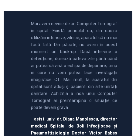
Mai avem nevoie de un Computer Tomograf
în spital. Există pericolul ca, din cauza
utilizării intensive, zilnice, aparatul să nu mai
facă față. Din păcate, nu avem în acest
moment un back-up. Dacă intervine o
defecțiune, durează câteva zile până când
ar putea să vină o echipa de depanare, timp
în care nu vom putea face investigații
imagistice CT. Mai mult, la aparatul din
spital sunt aduși și pacienți din alte unități
sanitare. Achiziția a încă unui Computer
Tomograf ar preîntâmpina o situație ce
poate deveni gravă.
- asist. univ. dr. Diana Manolescu, director
medical Spitalul de Boli Infecțioase și
Pneumoftiziologie Doctor Victor Babeș