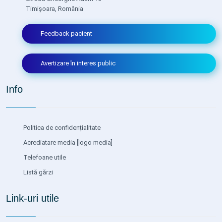
Timișoara, România
Feedback pacient
Avertizare în interes public
Info
Politica de confidențialitate
Acrediatare media
[logo media]
Telefoane utile
Listă gărzi
Link-uri utile