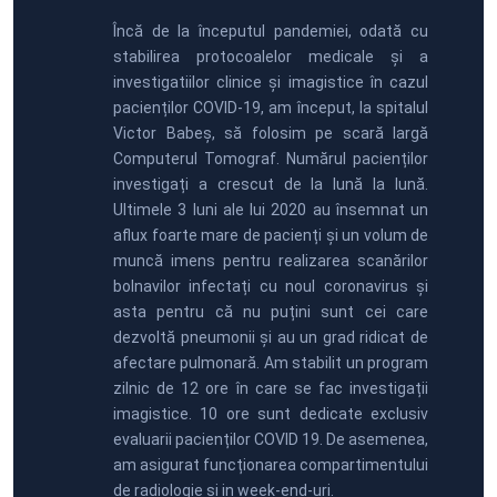
Încă de la începutul pandemiei, odată cu
stabilirea protocoalelor medicale și a
investigatiilor clinice și imagistice în cazul
pacienților COVID-19, am început, la spitalul
Victor Babeș, să folosim pe scară largă
Computerul Tomograf. Numărul pacienților
investigați a crescut de la lună la lună.
Ultimele 3 luni ale lui 2020 au însemnat un
aflux foarte mare de pacienți și un volum de
muncă imens pentru realizarea scanărilor
bolnavilor infectați cu noul coronavirus și
asta pentru că nu puțini sunt cei care
dezvoltă pneumonii și au un grad ridicat de
afectare pulmonară. Am stabilit un program
zilnic de 12 ore în care se fac investigații
imagistice. 10 ore sunt dedicate exclusiv
evaluarii pacienților COVID 19. De asemenea,
am asigurat funcționarea compartimentului
de radiologie si in week-end-uri.