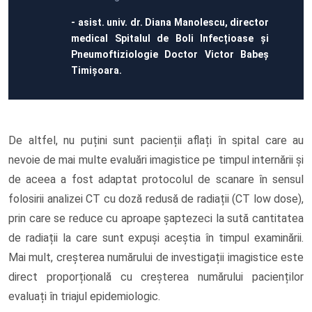
- asist. univ. dr. Diana Manolescu, director
medical Spitalul de Boli Infecțioase și
Pneumoftiziologie Doctor Victor Babeș
Timișoara.
De altfel, nu puțini sunt pacienții aflați în spital care au
nevoie de mai multe evaluări imagistice pe timpul internării și
de aceea a fost adaptat protocolul de scanare în sensul
folosirii analizei CT cu doză redusă de radiații (CT low dose),
prin care se reduce cu aproape șaptezeci la sută cantitatea
de radiații la care sunt expuși aceștia în timpul examinării.
Mai mult, creșterea numărului de investigații imagistice este
direct proporțională cu creșterea numărului pacienților
evaluați în triajul epidemiologic.